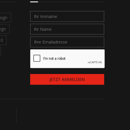
sign
ign
O3
JETZT ANMELDEN