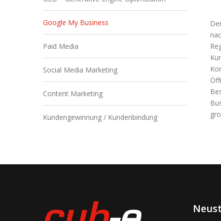
Google My Business
Der
nac
Paid Media
Reg
Kun
Kon
Social Media Marketing
Öff
Bes
Content Marketing
Bus
gro
Kundengewinnung / Kundenbindung
Neust