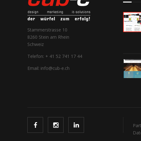
Stammerstrasse 10
8260 Stein am Rhein
Schweiz
Telefon: + 41 52 741 17 44
Email: info@cub-e.ch
Par
Dat