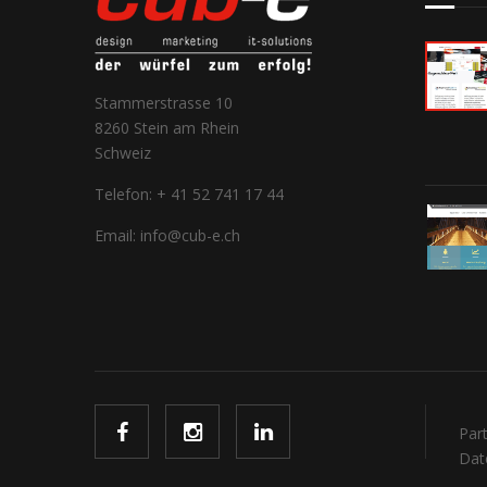
Stammerstrasse 10
8260 Stein am Rhein
Schweiz
Telefon: + 41 52 741 17 44
Email: info@cub-e.ch
Par
Dat