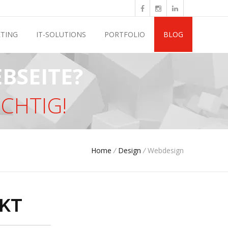
TING
IT-SOLUTIONS
PORTFOLIO
BLOG
BSEITE?
ICHTIG!
Home
/
Design
/
Webdesign
CKT