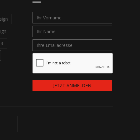
sign
ign
O3
JETZT ANMELDEN