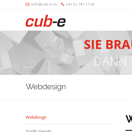
info@cub-e.ch
+41 52 741 17 44
SIE BR
DANN 
Webdesign
W
Webdesign
Grafik-Design