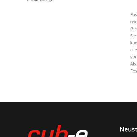
Fas
rei
Ges
Sie
kan
all
vor
Als
Fes
Neust