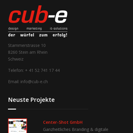
Stammerstrasse 10
8260 Stein am Rhein
Schweiz
Telefon: + 41 52 741 17 44
Email: info@cub-e.ch
Neuste Projekte
Center-Shot GmbH
Ganzheitliches Branding & digitale