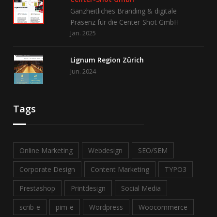
Ganzheitliches Branding & digitale
Präsenz für die Center-Shot GmbH
Jan. 2025
Lignum Region Zürich
Jun. 2024
Tags
Online Marketing
Webdesign
SEO/SEM
Corporate Design
Content Marketing
TYPO3
Prestashop
Printdesign
Social Media
scrib-e
pim-e
Wordpress
Woocommerce